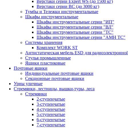
Верстаки серии Expert WS (до 1500 кг)
Верстаки серии ВС (до 3000 кг)
Тумбы и Тележки инструментальные
Шкафы инструментальные
Шкафы инструментальные серии "ИП"
Шкафы инструментальные серии "ВЛ"
Шкафы инструментальные серии "ТС"
Шкафы инструментальные серии "AMH TC"
Системы хранения
Комплект WORK ST
Антистатическая мебель ESD для радиоэлектронн
Стулья промышленные
Ящики пластиковые
Почтовые ящики
Индивидуальные почтовые ящики
Секционные почтовые ящики
Урны уличные
Стремянки, лестницы, вышки-туры, леса
Стремянки
2-ступенчатые
3-ступенчатые
4-ступенчатые
5-ступенчатые
6-ступенчатые
7-ступенчатые