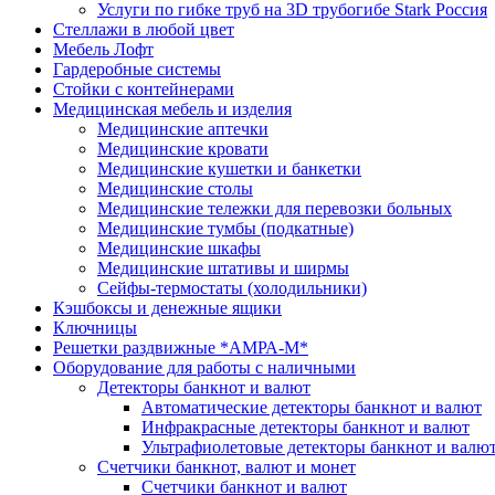
Услуги по гибке труб на 3D трубогибе Stark Россия
Стеллажи в любой цвет
Мебель Лофт
Гардеробные системы
Стойки с контейнерами
Медицинская мебель и изделия
Медицинские аптечки
Медицинские кровати
Медицинские кушетки и банкетки
Медицинские столы
Медицинские тележки для перевозки больных
Медицинские тумбы (подкатные)
Медицинские шкафы
Медицинские штативы и ширмы
Сейфы-термостаты (холодильники)
Кэшбоксы и денежные ящики
Ключницы
Решетки раздвижные *АМРА-М*
Оборудование для работы с наличными
Детекторы банкнот и валют
Автоматические детекторы банкнот и валют
Инфракрасные детекторы банкнот и валют
Ультрафиолетовые детекторы банкнот и валю
Счетчики банкнот, валют и монет
Счетчики банкнот и валют