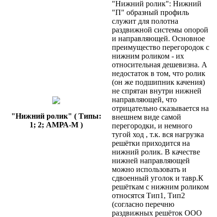
"Нижний ролик": Нижний
"П" образный профиль
служит для полотна
раздвижной системы опорой
и направляющей. Основное
преимущество перегородок с
нижним роликом - их
относительная дешевизна. А
недостаток в том, что ролик
(он же подшипник качения)
не спрятан внутри нижней
направляющей, что
отрицательно сказывается на
"Нижний ролик" ( Типы:
внешнем виде самой
1; 2; АМРА-М )
перегородки, и немного
тугой ход , т.к. вся нагрузка
решётки приходится на
нижний ролик. В качестве
нижней направляющей
можно использовать и
сдвоенный уголок и тавр.К
решёткам с нижним роликом
относятся Тип1, Тип2
(согласно перечню
раздвижных решёток ООО