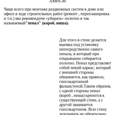
АМРА-М
Чаще всего при монтаже раздвижных систем в доме или
офисе в ходе строительных работ (ремонт , перепланировка
и т.п.) мы рекомендуем «убирать» полотно в так
называемый
"пенал" (короб, ниша).
Для этого в стене делается
выемка под установку
непосредственно самого
пенала, в который при
открывании собирается
полотно. Пенал представляет
собой некий каркас, который
с внешней стороны
обшивается, как правило,
гипсокартонной
фальшстеной.Таким образом,
с одной стороны пенал
(короб , ниша) крепится к
существующей стене, а с
другой зашивается
гипсокартоном. Всю стену
заделывать не обязательно,