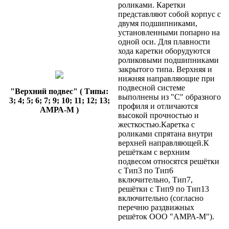
роликами. Каретки
представляют собой корпус с
двумя подшипниками,
установленными попарно на
одной оси. Для плавности
хода каретки оборудуются
роликовыми подшипниками
закрытого типа. Верхняя и
нижняя направляющие при
подвесной системе
"Верхний подвес" ( Типы:
выполнены из "С" образного
3; 4; 5; 6; 7; 9; 10; 11; 12; 13;
профиля и отличаются
АМРА-М )
высокой прочностью и
жесткостью.Каретка с
роликами спрятана внутри
верхней направляющей.К
решёткам с верхним
подвесом относятся решётки
с Тип3 по Тип6
включительно, Тип7,
решётки с Тип9 по Тип13
включительно (согласно
перечню раздвижных
решёток ООО "АМРА-М").